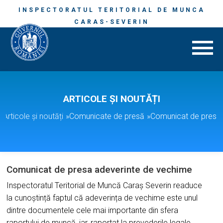
INSPECTORATUL TERITORIAL DE MUNCA
CARAS-SEVERIN
ARTICOLE ȘI NOUTĂȚI
Articole și noutăți
»
Comunicate de presă
»
Comunicat de presa 
Comunicat de presa adeverinte de vechime
Inspectoratul Teritorial de Muncă Caraș Severin readuce
la cunoștință faptul că adeverința de vechime este unul
dintre documentele cele mai importante din sfera
raportului de muncă, iar, raportat la prevederile legale