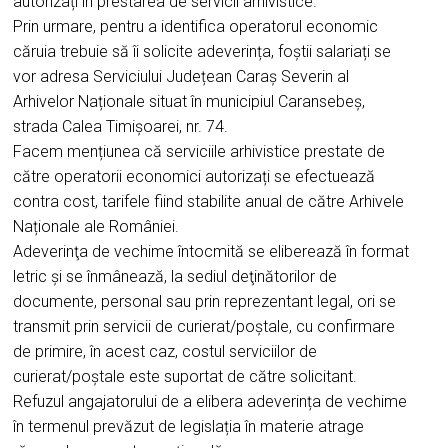
autorizați în prestarea de servicii arhivistice.
Prin urmare, pentru a identifica operatorul economic
căruia trebuie să îi solicite adeverința, foștii salariați se
vor adresa Serviciului Județean Caraș Severin al
Arhivelor Naționale situat în municipiul Caransebeș,
strada Calea Timișoarei, nr. 74.
Facem mențiunea că serviciile arhivistice prestate de
către operatorii economici autorizați se efectuează
contra cost, tarifele fiind stabilite anual de către Arhivele
Naționale ale României.
Adeverinţa de vechime întocmită se eliberează în format
letric şi se înmânează, la sediul deţinătorilor de
documente, personal sau prin reprezentant legal, ori se
transmit prin servicii de curierat/poştale, cu confirmare
de primire, în acest caz, costul serviciilor de
curierat/poştale este suportat de către solicitant.
Refuzul angajatorului de a elibera adeverința de vechime
în termenul prevăzut de legislația în materie atrage