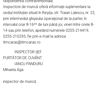
răspunderea contravențională.
Inspectorii de muncă oferă informații suplimentare la
sediul instituției situat în Reșița, str. Traian Lalescu, nr. 22,
prin intermediul ghișeului operaţional de la parter, în
intervalul orar 8-16³º de luni până joi, vineri între orele 8-
14 sau prin telefon, apelând numerele 0255-214419,
0255-210293, fie prin e-mail la adresa
itmcaras@itmcaras.ro.
INSPECTOR ŞEF
PURTĂTOR DE CUVÂNT
IANCU PANDURU
Mihaela Aga
inspector de muncă